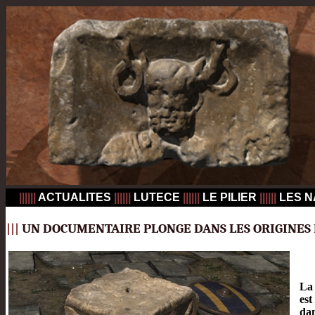
||||||
ACTUALITES
||||||
LUTECE
||||||
LE PILIER
||||||
LES N
|
|
|
UN DOCUMENTAIRE PLONGE DANS LES ORIGINES 
La 
est
dan